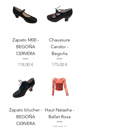
Zapato M00 -
Chaussure
BEGOÑA
Candor -
CERVERA
Begoña
Precio
Precio
118,00 €
175,00 €
Zapato blucher -
Haut Natasha -
BEGOÑA
Ballet Rosa
CERVERA