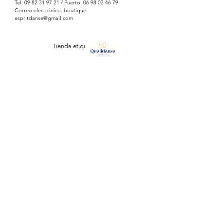
Tel:
09 82 31 97 21
/ Puerto:
06 98 03 46 79
Correo electrónico: boutique
espritdanse@gmail.com
Tienda etiquetada
ESPRIT DANSE
127, Avenue Vauban
34110 FRONTIGNAN (plage)