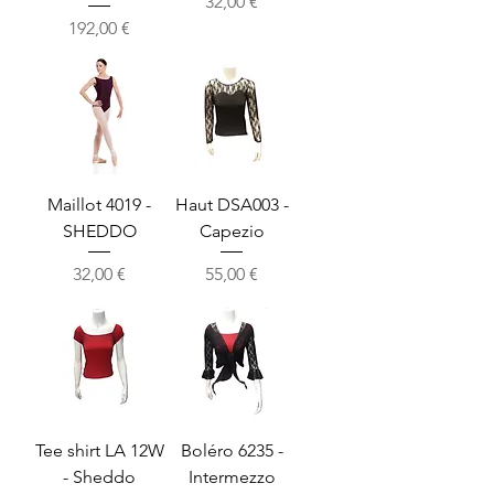
Precio
32,00 €
Precio
192,00 €
Maillot 4019 -
Haut DSA003 -
SHEDDO
Capezio
Precio
Precio
32,00 €
55,00 €
Tee shirt LA 12W
Boléro 6235 -
- Sheddo
Intermezzo