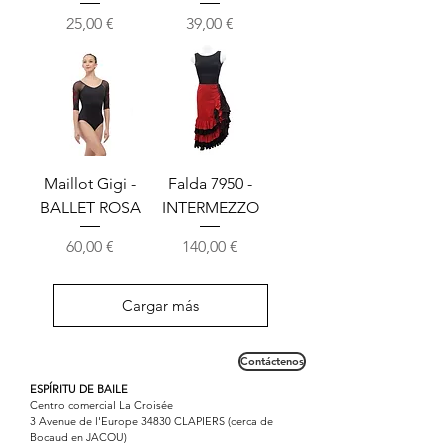
Precio
Precio
25,00 €
39,00 €
Maillot Gigi -
Falda 7950 -
BALLET ROSA
INTERMEZZO
Precio
Precio
60,00 €
140,00 €
Cargar más
Contáctenos
ESPÍRITU DE BAILE
Centro comercial La Croisée
3 Avenue de l'Europe 34830 CLAPIERS (cerca de
Bocaud en JACOU)