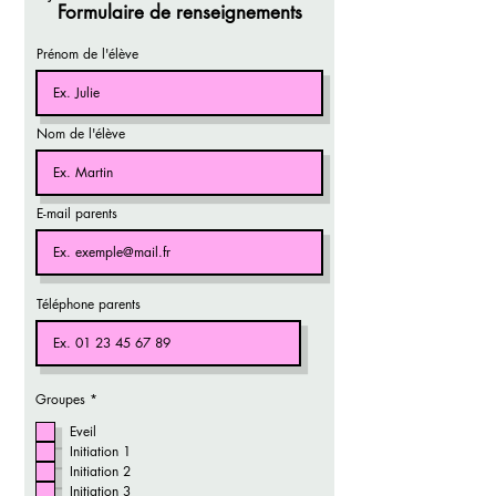
Formulaire de renseignements
Prénom de l'élève
Nom de l'élève
E-mail parents
Téléphone parents
O
Groupes
*
b
l
Eveil
i
Initiation 1
g
a
Initiation 2
t
Initiation 3
o