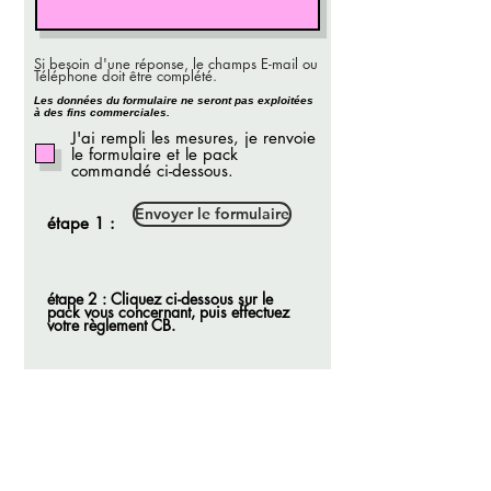
Si besoin d'une réponse, le champs E-mail ou
Téléphone doit être complété.
Les données du formulaire ne seront pas exploitées
à des fins commerciales.
J'ai rempli les mesures, je renvoie
le formulaire et le pack
commandé ci-dessous.
Envoyer le formulaire
étape 1 :
étape 2 : Cliquez ci-dessous sur le
pack vous concernant, puis effectuez
votre règlement CB.