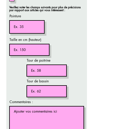
r
i
Veuillez noter les champs suivants pour plus de précisions
o
par rapport aux articles qui vous intéressent :
Pointure
Taille en cm (hauteur)
Tour de poitrine
Tour de bassin
Commentaires :