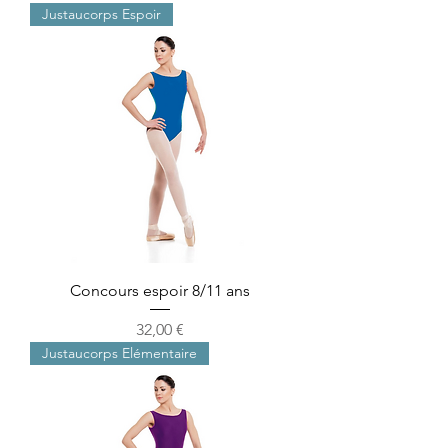
Justaucorps Espoir
Concours espoir 8/11 ans
Precio
32,00 €
Justaucorps Elémentaire