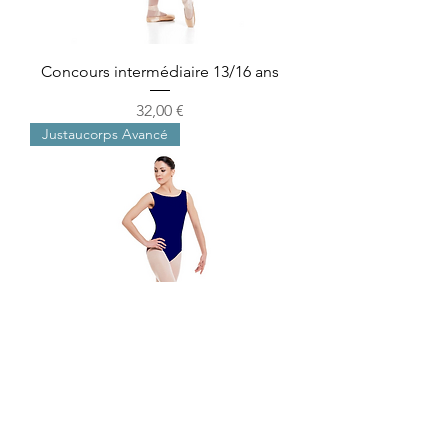
Concours intermédiaire 13/16 ans
Precio
32,00 €
Justaucorps Avancé
Concours avancé 16 ans et plus