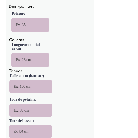
Demi-pointes:
Pointure
Collants:
Longueur du pied
en cm
Tenues:
Taille en cm (hauteur)
Tour de poitrine:
Tour de bassin: