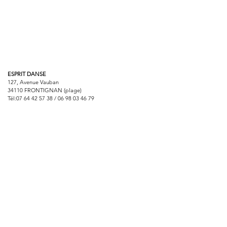
ESPRIT DANSE
127, Avenue Vauban
34110 FRONTIGNAN (plage)
Tél:
07 64 42 57 38
/
06 98 03 46 79
Email :
boutiqueespritdanse@gmail.com