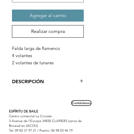
Agregar al carrito
Realizar compra
Falda larga de flamenco
4 volantes
2 volantes de lunares
DESCRIPCIÓN
Imperdible, esta falda de flamenco,
lisa y con estampado de lunares,
Contáctenos
tiene 4 volantes para resaltar el
movimiento de la bailaora.
ESPÍRITU DE BAILE
Centro comercial La Croisée
Esta falda larga de INTERMEZZO se
3 Avenue de l'Europe 34830 CLAPIERS (cerca de
puede llevar en clase pero sobre
Bocaud en JACOU)
todo por su elegancia y calidad
Tel:
09 82 31 97 21
/ Puerto:
06 98 03 46 79