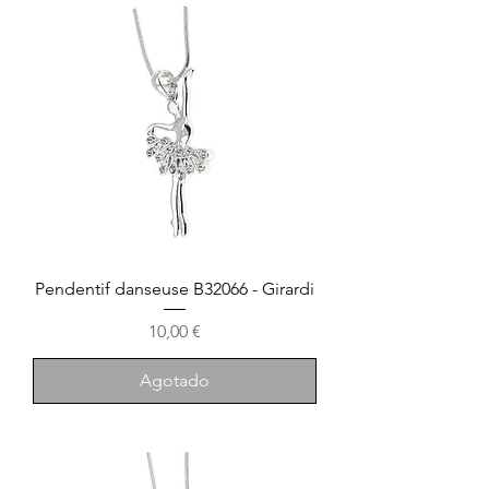
Pendentif danseuse B32066 - Girardi
Precio
10,00 €
Agotado