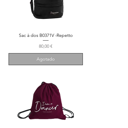
Sac à dos B0371V -Repetto
Precio
80,00 €
Agotado