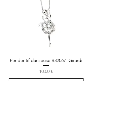
Pendentif danseuse B32067 -Girardi
Precio
10,00 €
Agregar al carrito