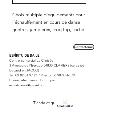
Choix multiple d'équipements pour
l'échauffement en cours de danse :
guêtres, jambières, croq top, cache-
coeur, Panzeri... de marques
européennes.
Contáctenos
ESPÍRITU DE BAILE
Centro comercial La Croisée
3 Avenue de l'Europe 34830 CLAPIERS (cerca de
Bocaud en JACOU)
Tel:
09 82 31 97 21
/ Puerto:
06 98 03 46 79
Correo electrónico: boutique
espritdanse@gmail.com
Tienda etiquetada