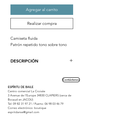
Agregar al carrito
Realizar compra
Camiseta fluida
Patrón repetido tono sobre tono
DESCRIPCIÓN
¡Imprescindible, el top de baile
Repetto!
Contáctenos
Muy fluido, sigue las formas del
bailarín. Se puede usar sobre un
ESPÍRITU DE BAILE
Centro comercial La Croisée
sostén, un top o un maillot.
3 Avenue de l'Europe 34830 CLAPIERS (cerca de
Bocaud en JACOU)
Tel:
09 82 31 97 21
/ Puerto:
06 98 03 46 79
Correo electrónico: boutique
espritdanse@gmail.com