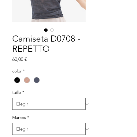
Camiseta D0708 -
REPETTO
Precio
60,00 €
color
*
taille
*
Marcos
*