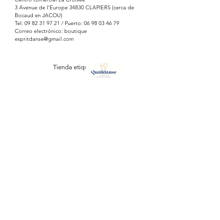
Su suela exterior te permite ir
3 Avenue de l'Europe 34830 CLAPIERS (cerca de
directamente a clases de baile.
Bocaud en JACOU)
Tel:
09 82 31 97 21
/ Puerto:
06 98 03 46 79
Correo electrónico: boutique
espritdanse@gmail.com
Tienda etiquetada