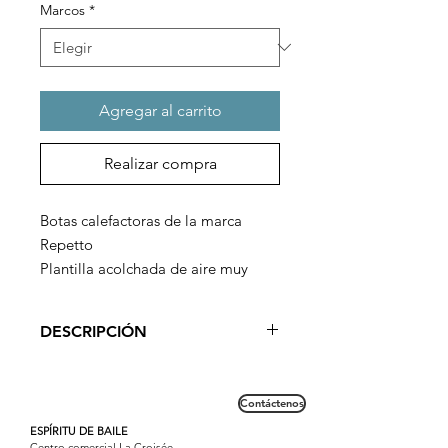
Marcos
*
Agregar al carrito
Realizar compra
Botas calefactoras de la marca
Repetto
Plantilla acolchada de aire muy
suave
Suela muy resistente
DESCRIPCIÓN
Te seducirá su suela con colchón de
aire que proporciona una sensación
Contáctenos
de bienestar y muy agradable de
llevar.
ESPÍRITU DE BAILE
Centro comercial La Croisée