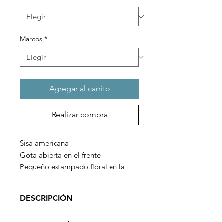
Marcos
*
Agregar al carrito
Realizar compra
Sisa americana
Gota abierta en el frente
Pequeño estampado floral en la
parte delantera a la derecha
Espalda grande impresa
DESCRIPCIÓN
Cierre con botones de metal en la
parte delantera.
Un maillot muy original con un gran