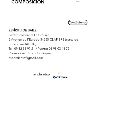
COMPOSICIÓN
Revestimiento interior
estampado estampado en la espalda
dibujado a modo de tatuaje.
Colección Isabelle Ciaravola
Microfibra: 90% poliamida / 10%
elastano
Contáctenos
ESPÍRITU DE BAILE
Centro comercial La Croisée
3 Avenue de l'Europe 34830 CLAPIERS (cerca de
Bocaud en JACOU)
Tel:
09 82 31 97 21
/ Puerto:
06 98 03 46 79
Correo electrónico: boutique
espritdanse@gmail.com
Tienda etiquetada