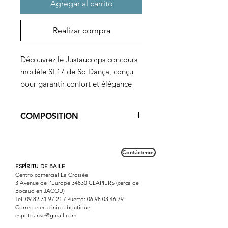
Agregar al carrito
Realizar compra
Découvrez le Justaucorps concours
modèle SL17 de So Dança, conçu
pour garantir confort et élégance
lors de vos performances de danse.
Ce justaucorps est doublé au niveau
COMPOSITION
de la poitrine et de l'entrejambe
pour vous offrir un maintien
90% micro nylon 10% Elasthane
optimal. Son col en dentelle, forme
Doublure 100% polyamide
Contáctenos
Lavage en machine à 30°
bateau et ses mancherons dentelles
ESPÍRITU DE BAILE
ajoutent une touche de féminité et
Centro comercial La Croisée
d'originalité à votre tenue. Avec son
3 Avenue de l'Europe 34830 CLAPIERS (cerca de
Bocaud en JACOU)
dos fermé qui met en valeur la
Tel:
09 82 31 97 21
/ Puerto:
06 98 03 46 79
silhouette et souligne
Correo electrónico: boutique
espritdanse@gmail.com
la courbe des mouvements, ce