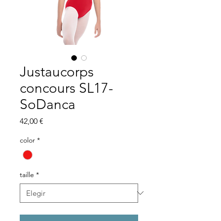
Justaucorps
concours SL17-
SoDanca
Precio
42,00 €
color
*
taille
*