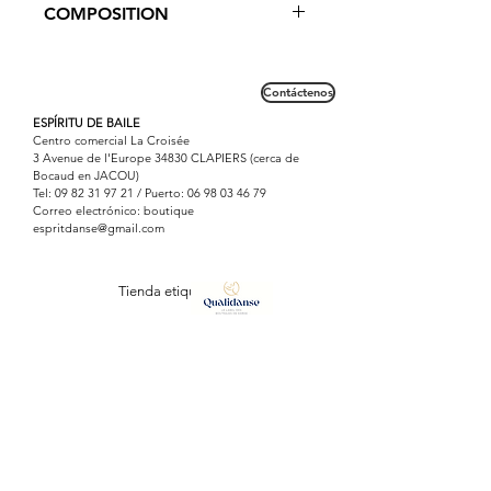
COMPOSITION
justaucorps.
D'autres coloris, royal, orchidée, vert
Microfibre : 90% Polyamide / 10%
émeraude, olive, ruby, encre bleu...
Elasthanne
sur demande.
Contáctenos
ESPÍRITU DE BAILE
Centro comercial La Croisée
3 Avenue de l'Europe 34830 CLAPIERS (cerca de
Bocaud en JACOU)
Tel:
09 82 31 97 21
/ Puerto:
06 98 03 46 79
Correo electrónico: boutique
espritdanse@gmail.com
Tienda etiquetada