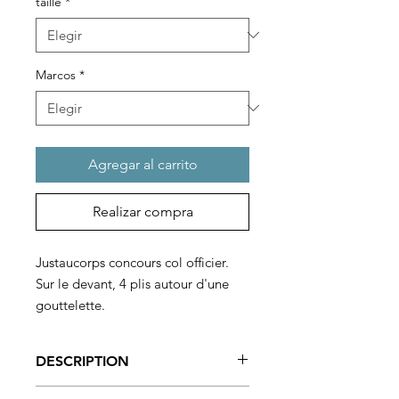
taille
*
Marcos
*
Agregar al carrito
Realizar compra
Justaucorps concours col officier.
Sur le devant, 4 plis autour d'une
gouttelette.
Dos ouvert par une large goutte.
Fermeture dans le dos par 2
DESCRIPTION
crochets cachés.
Doublure intérieure.
Lignes épurées pour cet élégant