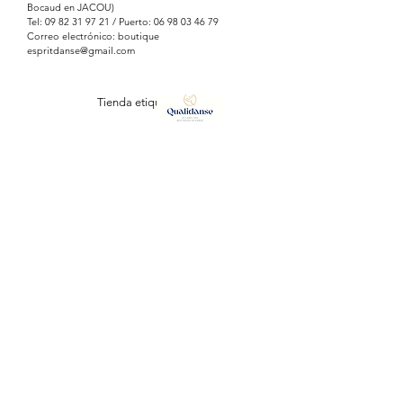
Bocaud en JACOU)
Tel:
09 82 31 97 21
/ Puerto:
06 98 03 46 79
Correo electrónico: boutique
espritdanse@gmail.com
Tienda etiquetada
ESPRIT DANSE
127, Avenue Vauban