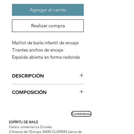
Agregar al carrito
Realizar compra
Maillot de baile infantil de encaje
Tirantes anchos de encaje
Espalda abierta en forma redonda
Cierre de gancho
Revestimiento interior
DESCRIPCIÓN
En lycra mate para los colores:
blanco, aguamarina y negro
Este modelo de maillot de encaje es
COMPOSICIÓN
En meryl por el color: fucsia
perfecto para niños.
Bonita abertura en la espalda.
Alfombrilla de licra: 80% poliamida /
20% elastano
Contáctenos
Meryl: 91% poliamida / 9% elastano
Encaje: 97% poliéster / 3% elastano
ESPÍRITU DE BAILE
Centro comercial La Croisée
3 Avenue de l'Europe 34830 CLAPIERS (cerca de