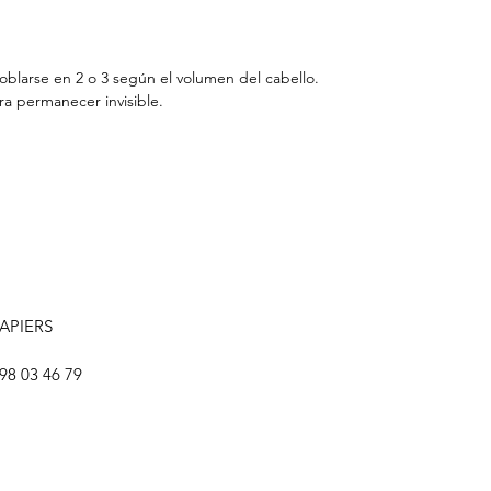
blarse en 2 o 3 según el volumen del cabello.
ra permanecer invisible.
LAPIERS
 98 03 46 79