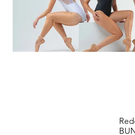
Rede
BU