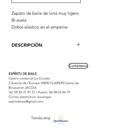
Zapato de baile de lona muy ligero
Bi-suela
Doble elástico en el empeine
DESCRIPCIÓN
Zapatilla de medio punto adecuada
desde temprana edad.
Contáctenos
ESPÍRITU DE BAILE
Centro comercial La Croisée
3 Avenue de l'Europe 34830 CLAPIERS (cerca de
Bocaud en JACOU)
Tel:
09 82 31 97 21
/ Puerto:
06 98 03 46 79
Correo electrónico: boutique
espritdanse@gmail.com
Tienda etiquetada