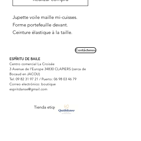
Jupette voile maille mi-cuisses.
Forme portefeuille devant.
Ceinture élastique à la taille.
Coloris selon la tenue demandée.
Contáctenos
ESPÍRITU DE BAILE
Centro comercial La Croisée
3 Avenue de l'Europe 34830 CLAPIERS (cerca de
Bocaud en JACOU)
Tel:
09 82 31 97 21
/ Puerto:
06 98 03 46 79
Correo electrónico: boutique
espritdanse@gmail.com
Tienda etiquetada