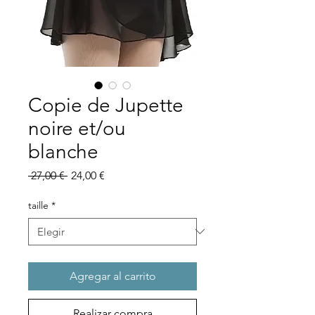
Copie de Jupette
noire et/ou
blanche
Precio
Precio
 27,00 € 
24,00 €
de
oferta
taille
*
Agregar al carrito
Realizar compra