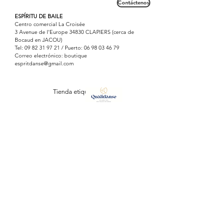
Contáctenos
ESPÍRITU DE BAILE
Centro comercial La Croisée
3 Avenue de l'Europe 34830 CLAPIERS (cerca de
Bocaud en JACOU)
Tel:
09 82 31 97 21
/ Puerto:
06 98 03 46 79
Correo electrónico: boutique
espritdanse@gmail.com
Tienda etiquetada