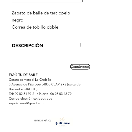
Zapato de baile de terciopelo
negro
Correa de tobillo doble
Recorte en la parte delantera en
malla que aporta una gran
DESCRIPCIÓN
elegancia
Tacón de carrete de 6.5 cm
A la vez estable con su talón de
Gran estabilidad
carrete de 6,5 cm y distinguida por su
Contáctenos
forma, la Cholet atrae al mayor
número.
ESPÍRITU DE BAILE
Centro comercial La Croisée
Una doble correa en el tobillo resalta
3 Avenue de l'Europe 34830 CLAPIERS (cerca de
delicadamente el tobillo.
Bocaud en JACOU)
Tel:
09 82 31 97 21
/ Puerto:
06 98 03 46 79
Correo electrónico: boutique
espritdanse@gmail.com
Tienda etiquetada