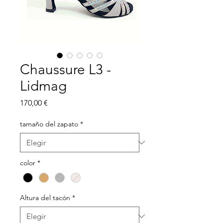
Chaussure L3 -
Lidmag
Precio
170,00 €
tamaño del zapato
*
color
*
Altura del tacón
*