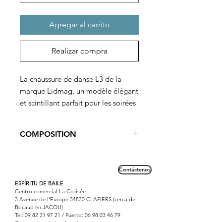
Agregar al carrito
Realizar compra
La chaussure de danse L3 de la
marque Lidmag, un modèle élégant
et scintillant parfait pour les soirées
dansantes et les cérémonies de
mariage. Avec des strass à l'avant
COMPOSITION
au niveau de l'empeigne et à
l'arrière sur la cheville, ces
Cuir et satin.
chaussures ajoutent une touche de
Semelle Suèdine.
Contáctenos
glamour à votre tenue. Fabriquées
ESPÍRITU DE BAILE
en Italie, elles sont confectionnées
Centro comercial La Croisée
avec une combinaison de cuir et de
3 Avenue de l'Europe 34830 CLAPIERS (cerca de
Bocaud en JACOU)
satin pour un confort sans
Tel:
09 82 31 97 21
/ Puerto:
06 98 03 46 79
équivalent. Idéales pour danser, ces