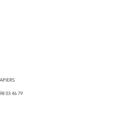
les dans
style et
LAPIERS
 98 03 46 79