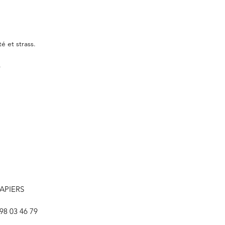
é et strass.
.
LAPIERS
 98 03 46 79