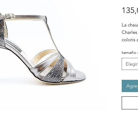
135,
La chau
Charles 
coloris
strassé,
tamaño 
raffine
semelle 
Elegir
facileme
mouveme
semelle
Agreg
amorti 
Avec un
base lé
offrent 
permett
en tout