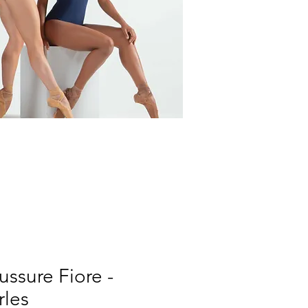
ssure Fiore -
rles