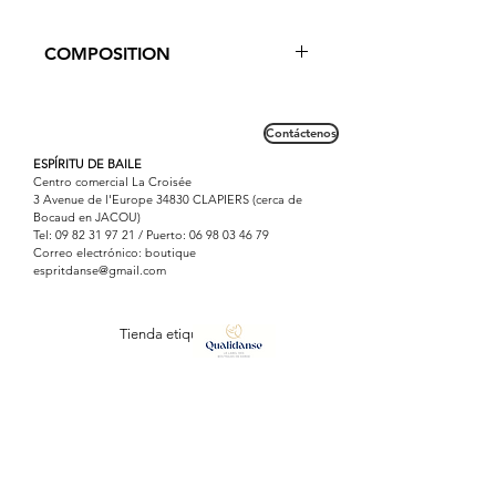
avants bras, tenue parfaite.
Se porte ajusté près du corps avant
COMPOSITION
le cours et pendant l' échauffement.
50% Mérinos 50% Acrylique.
Coutures de qualité extra fines pour
Contáctenos
un confort optimal.
Lavable en machine.
ESPÍRITU DE BAILE
Centro comercial La Croisée
Respect des lois environnementales
3 Avenue de l'Europe 34830 CLAPIERS (cerca de
de fabrication.
Bocaud en JACOU)
Tel:
09 82 31 97 21
/ Puerto:
06 98 03 46 79
Correo electrónico: boutique
espritdanse@gmail.com
Tienda etiquetada