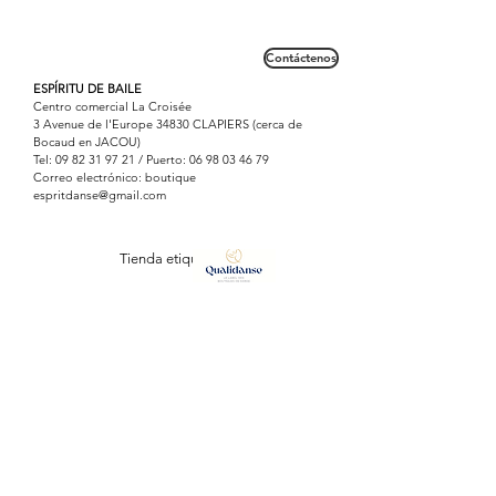
Práctico, se ata en la espalda o en el
100% Polyester.
costado para permitir que los niños
Lavage en machine à 30°.
sean independientes.
Contáctenos
Fabriqué au Portugal
La ventaja de este chaleco de
ESPÍRITU DE BAILE
calentamiento es que también puede
Centro comercial La Croisée
permanecer abierto mientras
3 Avenue de l'Europe 34830 CLAPIERS (cerca de
Bocaud en JACOU)
mantiene calientes los hombros.
Tel:
09 82 31 97 21
/ Puerto:
06 98 03 46 79
Correo electrónico: boutique
espritdanse@gmail.com
Tienda etiquetada