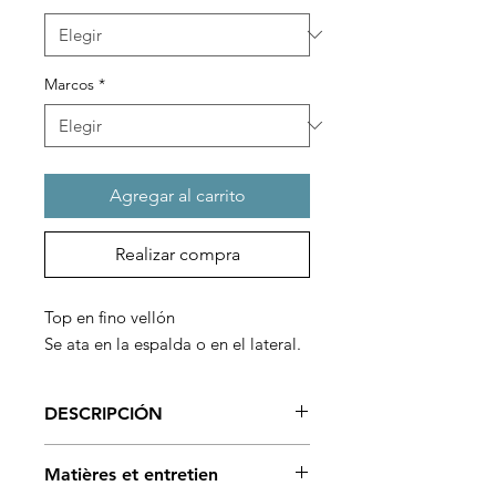
Marcos
*
Agregar al carrito
Realizar compra
Top en fino vellón
Se ata en la espalda o en el lateral.
DESCRIPCIÓN
Envuelva el corazón en un fino vellón,
Matières et entretien
muy cómodo de llevar, suave y cálido.