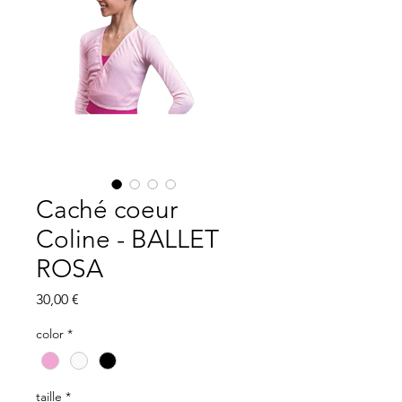
Caché coeur
Coline - BALLET
ROSA
Precio
30,00 €
color
*
taille
*