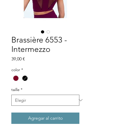
Brassière 6553 -
Intermezzo
Precio
39,00 €
color
*
taille
*
Agregar al carrito