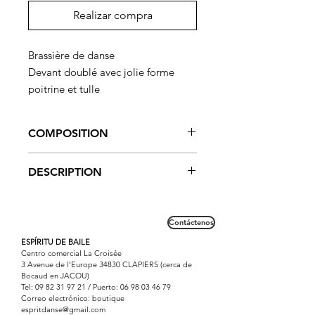
Realizar compra
Brassière de danse
Devant doublé avec jolie forme
poitrine et tulle
Dos bi matières
Bretelles moyennes
COMPOSITION
Convient aux danses jazz et
contemporaine ainsi qu' à la
89% Supplex / 11% Elasthanne
DESCRIPTION
pratique du yoga et du pilate
Brassière qui joint l' élégance à la
danse moderne jazz, au pilate et au
Contáctenos
yoga
ESPÍRITU DE BAILE
Centro comercial La Croisée
3 Avenue de l'Europe 34830 CLAPIERS (cerca de
Bocaud en JACOU)
Tel:
09 82 31 97 21
/ Puerto:
06 98 03 46 79
Correo electrónico: boutique
espritdanse@gmail.com