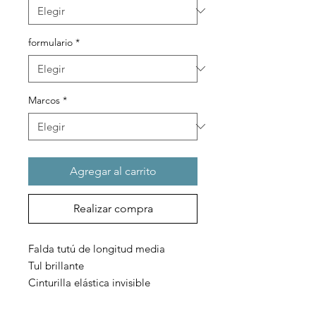
formulario
*
Marcos
*
Agregar al carrito
Realizar compra
Falda tutú de longitud media
Tul brillante
Cinturilla elástica invisible
Escenario ideal y galas