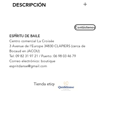
Fabricado en Francia
DESCRIPCIÓN
Le rêve de toutes les petites
danseuses, ce tutu de marque
Contáctenos
DEGAS sera les séduire avec son tulle
pailleté. En costume pour la maison
ESPÍRITU DE BAILE
Centro comercial La Croisée
ou en costume de scène, ce tutu mi-
3 Avenue de l'Europe 34830 CLAPIERS (cerca de
long est une belle idée cadeau.
Bocaud en JACOU)
Pour les spectacles, le côté scintillant
Tel:
09 82 31 97 21
/ Puerto:
06 98 03 46 79
Correo electrónico: boutique
prend facilement la lumière et rend
espritdanse@gmail.com
féérique le tableau.
Tienda etiquetada