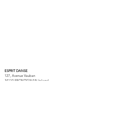
ESPRIT DANSE
127, Avenue Vauban
34110 FRONTIGNAN (plage)
Tél:
07 64 42 57 38
/
06 98 03 46 79
Email :
boutiqueespritdanse@gmail.com