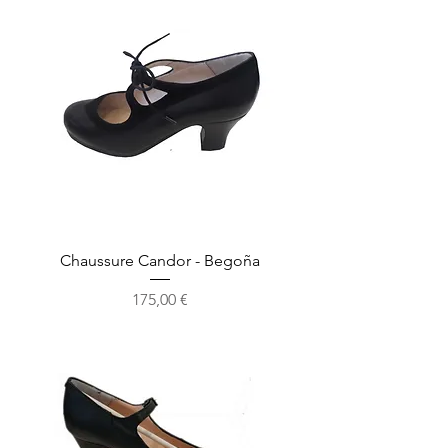
Chaussure Candor - Begoña
Precio
175,00 €