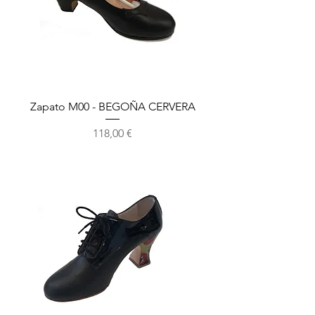
Zapato M00 - BEGOÑA CERVERA
Precio
118,00 €