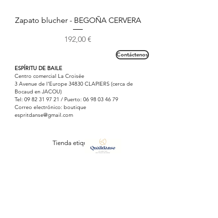
Zapato blucher - BEGOÑA CERVERA
Precio
192,00 €
Contáctenos
ESPÍRITU DE BAILE
Centro comercial La Croisée
3 Avenue de l'Europe 34830 CLAPIERS (cerca de
Bocaud en JACOU)
Tel:
09 82 31 97 21
/ Puerto:
06 98 03 46 79
Correo electrónico: boutique
espritdanse@gmail.com
Tienda etiquetada